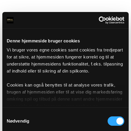
Denne hjemmeside bruger cookies
Vi bruger vores egne cookies samt cookies fra tredjepart
for at sikre, at hjemmesiden fungerer korrekt og til at
understøtte hjemmesidens funktionalitet, f.eks. tilpasning
af indhold eller til sikring af din spilkonto.
Cookies kan også benyttes til at analyse vores trafik,
brugen af hjemmesiden eller til at vise dig markedsføring
omkring spil og tilbud på denne samt andre hjemmesider
og sociale medier igennem vores analyse og
annonceringspartnere. Du kan læse mere om vores brug
Samtykkevalg
af cookies under "Detaljer" eller ved at klikke videre til
Nødvendig
vores Cookiepolitik, som du finder i bunden af vores