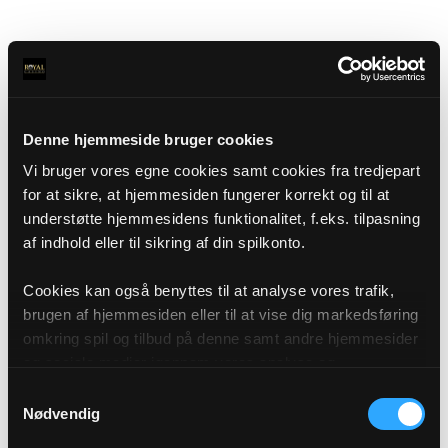
Denne hjemmeside bruger cookies
Vi bruger vores egne cookies samt cookies fra tredjepart
for at sikre, at hjemmesiden fungerer korrekt og til at
understøtte hjemmesidens funktionalitet, f.eks. tilpasning
af indhold eller til sikring af din spilkonto.
Cookies kan også benyttes til at analyse vores trafik,
brugen af hjemmesiden eller til at vise dig markedsføring
omkring spil og tilbud på denne samt andre hjemmesider
og sociale medier igennem vores analyse og
annonceringspartnere. Du kan læse mere om vores brug
Samtykkevalg
af cookies under "Detaljer" eller ved at klikke videre til
Nødvendig
vores Cookiepolitik, som du finder i bunden af vores