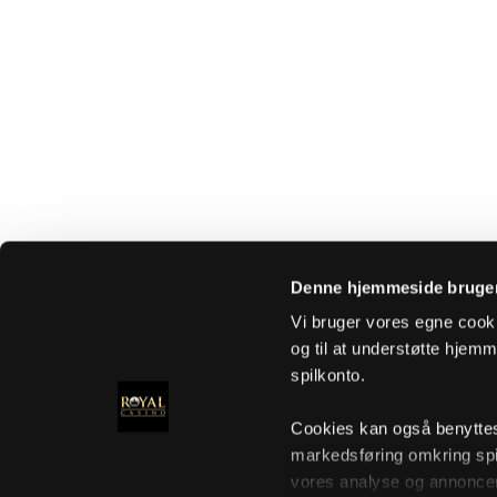
Denne hjemmeside bruger
Vi bruger vores egne cooki
og til at understøtte hjemme
spilkonto.
Cookies kan også benyttes t
markedsføring omkring spi
vores analyse og annoncer