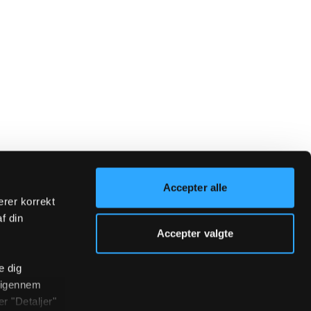
Accepter alle
erer korrekt
af din
Accepter valgte
e dig
r igennem
r "Detaljer"