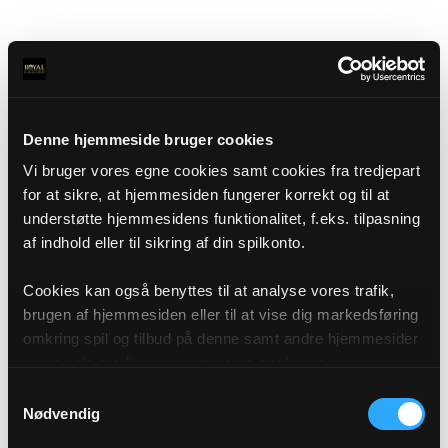
Denne hjemmeside bruger cookies
Vi bruger vores egne cookies samt cookies fra tredjepart
for at sikre, at hjemmesiden fungerer korrekt og til at
understøtte hjemmesidens funktionalitet, f.eks. tilpasning
af indhold eller til sikring af din spilkonto.
Cookies kan også benyttes til at analyse vores trafik,
brugen af hjemmesiden eller til at vise dig markedsføring
omkring spil og tilbud på denne samt andre hjemmesider
og sociale medier igennem vores analyse og
annonceringspartnere. Du kan læse mere om vores brug
Samtykkevalg
af cookies under "Detaljer" eller ved at klikke videre til
Nødvendig
vores Cookiepolitik, som du finder i bunden af vores