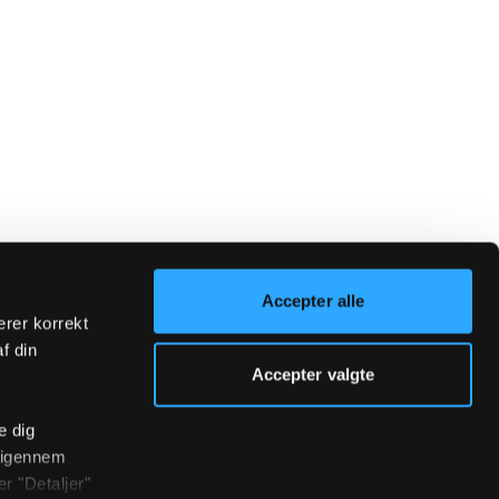
Accepter alle
erer korrekt
af din
Accepter valgte
e dig
r igennem
r "Detaljer"