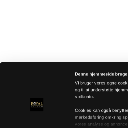
Denne hjemmeside bruger
Vi bruger vores egne cooki
og til at understøtte hjemme
spilkonto.
Cookies kan også benyttes t
markedsføring omkring spi
vores analyse og annoncer