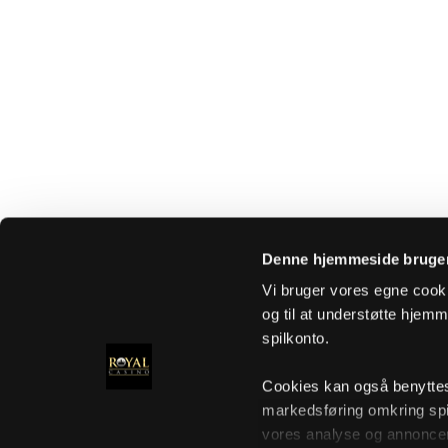
Denne hjemmeside bruger
Vi bruger vores egne cooki
og til at understøtte hjemme
spilkonto.
Cookies kan også benyttes t
markedsføring omkring spi
vores analyse og annoncer