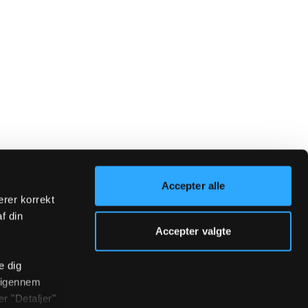
Accepter alle
erer korrekt
af din
Accepter valgte
e dig
r igennem
r "Detaljer"