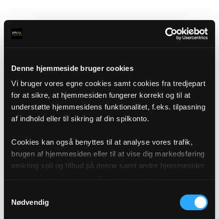
Denne hjemmeside bruger cookies
Vi bruger vores egne cookies samt cookies fra tredjepart
for at sikre, at hjemmesiden fungerer korrekt og til at
understøtte hjemmesidens funktionalitet, f.eks. tilpasning
af indhold eller til sikring af din spilkonto.
Cookies kan også benyttes til at analyse vores trafik,
brugen af hjemmesiden eller til at vise dig markedsføring
omkring spil og tilbud på denne samt andre hjemmesider
og sociale medier igennem vores analyse og
annonceringspartnere. Du kan læse mere om vores brug
Samtykkevalg
af cookies under "Detaljer" eller ved at klikke videre til
Nødvendig
vores Cookiepolitik, som du finder i bunden af vores