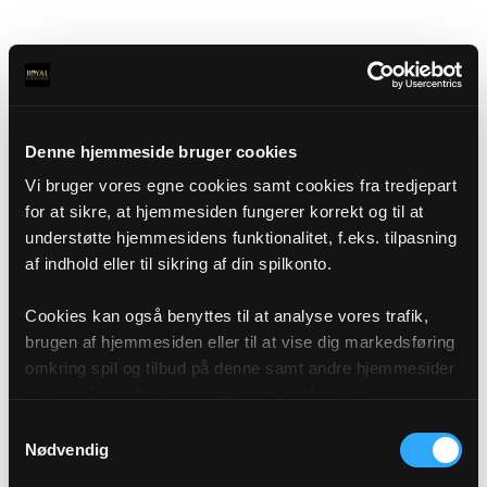
Denne hjemmeside bruger cookies
Vi bruger vores egne cookies samt cookies fra tredjepart
for at sikre, at hjemmesiden fungerer korrekt og til at
understøtte hjemmesidens funktionalitet, f.eks. tilpasning
af indhold eller til sikring af din spilkonto.
Cookies kan også benyttes til at analyse vores trafik,
brugen af hjemmesiden eller til at vise dig markedsføring
omkring spil og tilbud på denne samt andre hjemmesider
og sociale medier igennem vores analyse og
annonceringspartnere. Du kan læse mere om vores brug
Samtykkevalg
af cookies under "Detaljer" eller ved at klikke videre til
Nødvendig
vores Cookiepolitik, som du finder i bunden af vores