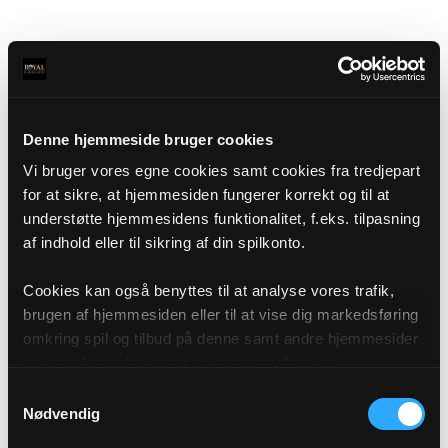
Denne hjemmeside bruger cookies
Vi bruger vores egne cookies samt cookies fra tredjepart
for at sikre, at hjemmesiden fungerer korrekt og til at
understøtte hjemmesidens funktionalitet, f.eks. tilpasning
af indhold eller til sikring af din spilkonto.
Cookies kan også benyttes til at analyse vores trafik,
brugen af hjemmesiden eller til at vise dig markedsføring
omkring spil og tilbud på denne samt andre hjemmesider
og sociale medier igennem vores analyse og
annonceringspartnere. Du kan læse mere om vores brug
Samtykkevalg
af cookies under "Detaljer" eller ved at klikke videre til
Nødvendig
vores Cookiepolitik, som du finder i bunden af vores