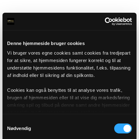
Denne hjemmeside bruger cookies
Vi bruger vores egne cookies samt cookies fra tredjepart
for at sikre, at hjemmesiden fungerer korrekt og til at
understøtte hjemmesidens funktionalitet, f.eks. tilpasning
af indhold eller til sikring af din spilkonto.
Cookies kan også benyttes til at analyse vores trafik,
brugen af hjemmesiden eller til at vise dig markedsføring
omkring spil og tilbud på denne samt andre hjemmesider
og sociale medier igennem vores analyse og
annonceringspartnere. Du kan læse mere om vores brug
Samtykkevalg
af cookies under "Detaljer" eller ved at klikke videre til
Nødvendig
vores Cookiepolitik, som du finder i bunden af vores