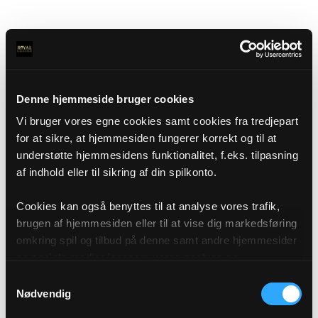
Denne hjemmeside bruger cookies
Vi bruger vores egne cookies samt cookies fra tredjepart
for at sikre, at hjemmesiden fungerer korrekt og til at
understøtte hjemmesidens funktionalitet, f.eks. tilpasning
af indhold eller til sikring af din spilkonto.
Cookies kan også benyttes til at analyse vores trafik,
brugen af hjemmesiden eller til at vise dig markedsføring
omkring spil og tilbud på denne samt andre hjemmesider
og sociale medier igennem vores analyse og
annonceringspartnere. Du kan læse mere om vores brug
Samtykkevalg
af cookies under "Detaljer" eller ved at klikke videre til
Nødvendig
vores Cookiepolitik, som du finder i bunden af vores