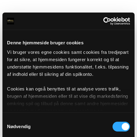
Denne hjemmeside bruger cookies
Vi bruger vores egne cookies samt cookies fra tredjepart
for at sikre, at hjemmesiden fungerer korrekt og til at
understøtte hjemmesidens funktionalitet, f.eks. tilpasning
af indhold eller til sikring af din spilkonto.
Cookies kan også benyttes til at analyse vores trafik,
brugen af hjemmesiden eller til at vise dig markedsføring
omkring spil og tilbud på denne samt andre hjemmesider
og sociale medier igennem vores analyse og
annonceringspartnere. Du kan læse mere om vores brug
Samtykkevalg
af cookies under "Detaljer" eller ved at klikke videre til
Nødvendig
vores Cookiepolitik, som du finder i bunden af vores