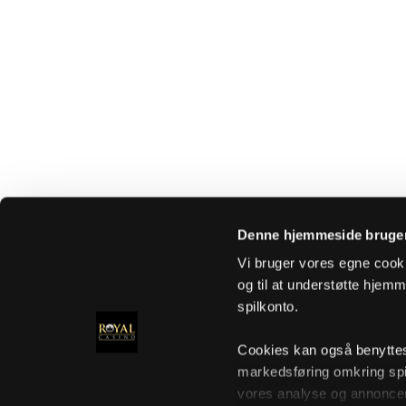
Denne hjemmeside bruger
Vi bruger vores egne cooki
og til at understøtte hjemme
spilkonto.
Cookies kan også benyttes t
markedsføring omkring spi
vores analyse og annoncer