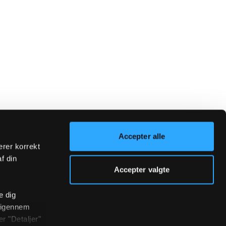
Accepter alle
erer korrekt
af din
Accepter valgte
e dig
r igennem
r "Detaljer"