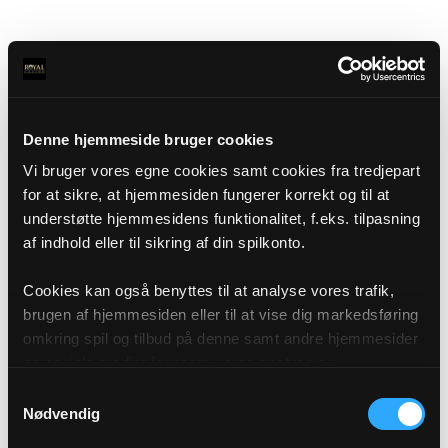
Denne hjemmeside bruger cookies
Vi bruger vores egne cookies samt cookies fra tredjepart
for at sikre, at hjemmesiden fungerer korrekt og til at
understøtte hjemmesidens funktionalitet, f.eks. tilpasning
af indhold eller til sikring af din spilkonto.
Cookies kan også benyttes til at analyse vores trafik,
brugen af hjemmesiden eller til at vise dig markedsføring
omkring spil og tilbud på denne samt andre hjemmesider
og sociale medier igennem vores analyse og
annonceringspartnere. Du kan læse mere om vores brug
Samtykkevalg
af cookies under "Detaljer" eller ved at klikke videre til
Nødvendig
vores Cookiepolitik, som du finder i bunden af vores