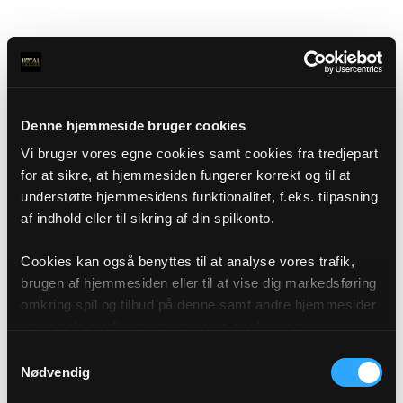
Denne hjemmeside bruger cookies
Vi bruger vores egne cookies samt cookies fra tredjepart
for at sikre, at hjemmesiden fungerer korrekt og til at
understøtte hjemmesidens funktionalitet, f.eks. tilpasning
af indhold eller til sikring af din spilkonto.
Cookies kan også benyttes til at analyse vores trafik,
brugen af hjemmesiden eller til at vise dig markedsføring
omkring spil og tilbud på denne samt andre hjemmesider
og sociale medier igennem vores analyse og
annonceringspartnere. Du kan læse mere om vores brug
Samtykkevalg
af cookies under "Detaljer" eller ved at klikke videre til
Nødvendig
vores Cookiepolitik, som du finder i bunden af vores