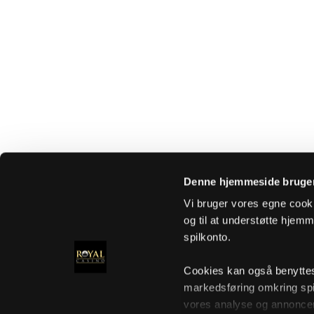
Denne hjemmeside bruger
Vi bruger vores egne cooki
og til at understøtte hjemme
spilkonto.
Cookies kan også benyttes t
markedsføring omkring spi
vores analyse og annoncer