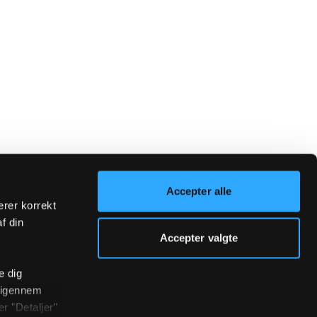
Accepter alle
erer korrekt
af din
Accepter valgte
e dig
r igennem
r "Detaljer"