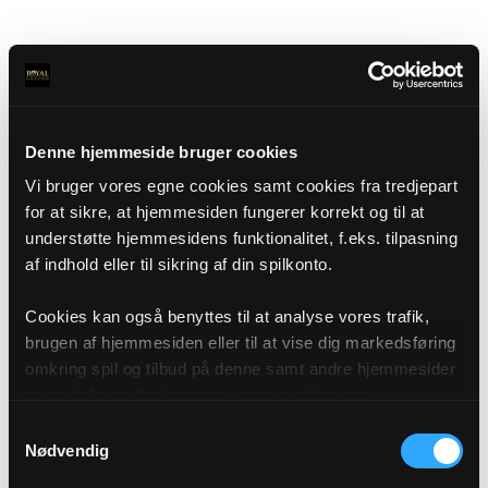
Denne hjemmeside bruger cookies
Vi bruger vores egne cookies samt cookies fra tredjepart
for at sikre, at hjemmesiden fungerer korrekt og til at
understøtte hjemmesidens funktionalitet, f.eks. tilpasning
af indhold eller til sikring af din spilkonto.
Cookies kan også benyttes til at analyse vores trafik,
brugen af hjemmesiden eller til at vise dig markedsføring
omkring spil og tilbud på denne samt andre hjemmesider
og sociale medier igennem vores analyse og
annonceringspartnere. Du kan læse mere om vores brug
Samtykkevalg
af cookies under "Detaljer" eller ved at klikke videre til
Nødvendig
vores Cookiepolitik, som du finder i bunden af vores