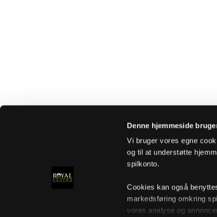
Denne hjemmeside bruger
Vi bruger vores egne cooki
og til at understøtte hjemme
spilkonto.
Cookies kan også benyttes t
markedsføring omkring spi
vores analyse og annoncer