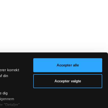
Accepter alle
erer korrekt
af din
Accepter valgte
e dig
r igennem
r "Detaljer"