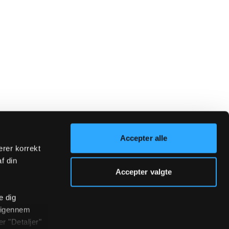
Accepter alle
erer korrekt
af din
Accepter valgte
e dig
r igennem
r "Detaljer"