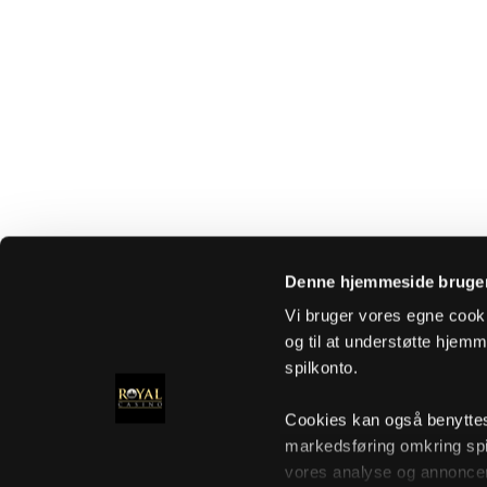
Denne hjemmeside bruger
Vi bruger vores egne cooki
og til at understøtte hjemme
spilkonto.
Cookies kan også benyttes t
markedsføring omkring spi
vores analyse og annoncer