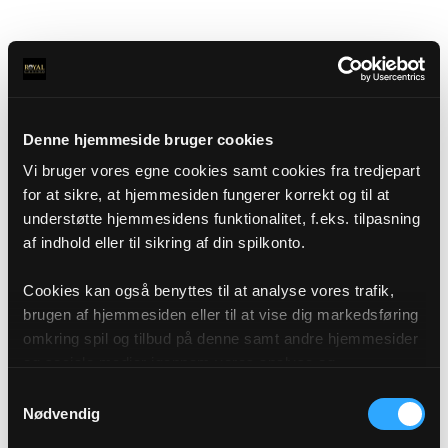
Denne hjemmeside bruger cookies
Vi bruger vores egne cookies samt cookies fra tredjepart
for at sikre, at hjemmesiden fungerer korrekt og til at
understøtte hjemmesidens funktionalitet, f.eks. tilpasning
af indhold eller til sikring af din spilkonto.
Cookies kan også benyttes til at analyse vores trafik,
brugen af hjemmesiden eller til at vise dig markedsføring
omkring spil og tilbud på denne samt andre hjemmesider
og sociale medier igennem vores analyse og
annonceringspartnere. Du kan læse mere om vores brug
Samtykkevalg
af cookies under "Detaljer" eller ved at klikke videre til
Nødvendig
vores Cookiepolitik, som du finder i bunden af vores