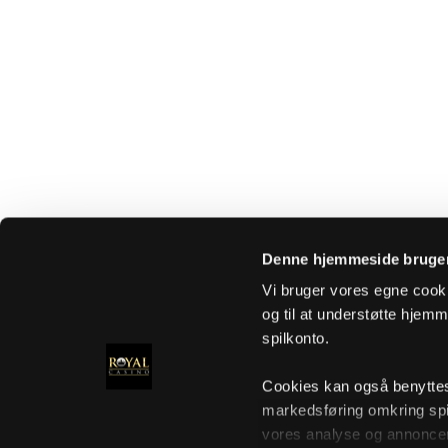
Denne hjemmeside bruger
Vi bruger vores egne cooki
og til at understøtte hjemme
spilkonto.
Cookies kan også benyttes t
markedsføring omkring spi
vores analyse og annoncer