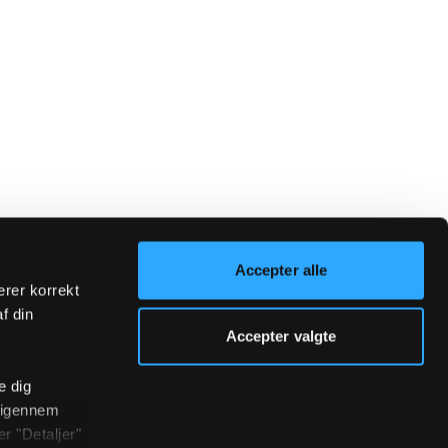
Accepter alle
erer korrekt
af din
Accepter valgte
e dig
r igennem
r "Detaljer"