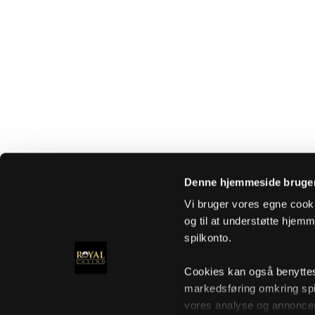
Denne hjemmeside bruger
Vi bruger vores egne cooki
og til at understøtte hjemme
spilkonto.
Cookies kan også benyttes t
markedsføring omkring spi
vores analyse og annoncer