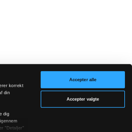
Accepter alle
erer korrekt
af din
Accepter valgte
e dig
r igennem
r "Detaljer"