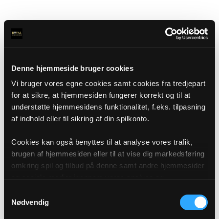
Denne hjemmeside bruger cookies
Vi bruger vores egne cookies samt cookies fra tredjepart
for at sikre, at hjemmesiden fungerer korrekt og til at
understøtte hjemmesidens funktionalitet, f.eks. tilpasning
af indhold eller til sikring af din spilkonto.
Cookies kan også benyttes til at analyse vores trafik,
brugen af hjemmesiden eller til at vise dig markedsføring
omkring spil og tilbud på denne samt andre hjemmesider
og sociale medier igennem vores analyse og
annonceringspartnere. Du kan læse mere om vores brug
Samtykkevalg
af cookies under "Detaljer" eller ved at klikke videre til
Nødvendig
vores Cookiepolitik, som du finder i bunden af vores