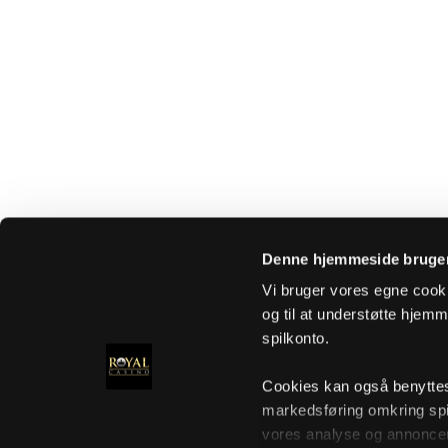
Denne hjemmeside bruger
Vi bruger vores egne cooki
og til at understøtte hjemme
spilkonto.
Cookies kan også benyttes t
markedsføring omkring spi
vores analyse og annoncer