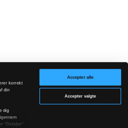
Accepter alle
erer korrekt
af din
Accepter valgte
e dig
r igennem
r "Detaljer"