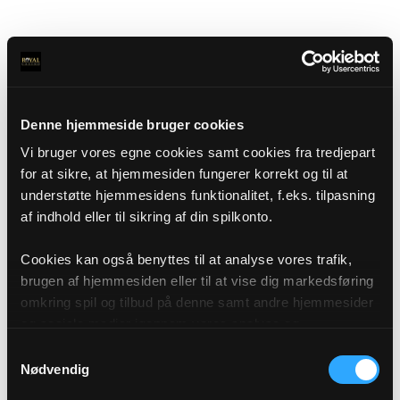
Denne hjemmeside bruger cookies
Vi bruger vores egne cookies samt cookies fra tredjepart
for at sikre, at hjemmesiden fungerer korrekt og til at
understøtte hjemmesidens funktionalitet, f.eks. tilpasning
af indhold eller til sikring af din spilkonto.
Cookies kan også benyttes til at analyse vores trafik,
brugen af hjemmesiden eller til at vise dig markedsføring
omkring spil og tilbud på denne samt andre hjemmesider
og sociale medier igennem vores analyse og
annonceringspartnere. Du kan læse mere om vores brug
Samtykkevalg
af cookies under "Detaljer" eller ved at klikke videre til
Nødvendig
vores Cookiepolitik, som du finder i bunden af vores