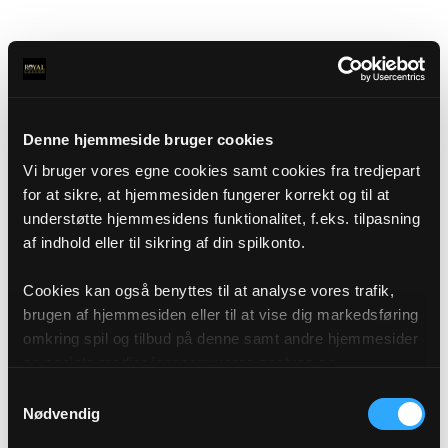
Denne hjemmeside bruger cookies
Vi bruger vores egne cookies samt cookies fra tredjepart
for at sikre, at hjemmesiden fungerer korrekt og til at
understøtte hjemmesidens funktionalitet, f.eks. tilpasning
af indhold eller til sikring af din spilkonto.
Cookies kan også benyttes til at analyse vores trafik,
brugen af hjemmesiden eller til at vise dig markedsføring
omkring spil og tilbud på denne samt andre hjemmesider
og sociale medier igennem vores analyse og
annonceringspartnere. Du kan læse mere om vores brug
Samtykkevalg
af cookies under "Detaljer" eller ved at klikke videre til
Nødvendig
vores Cookiepolitik, som du finder i bunden af vores