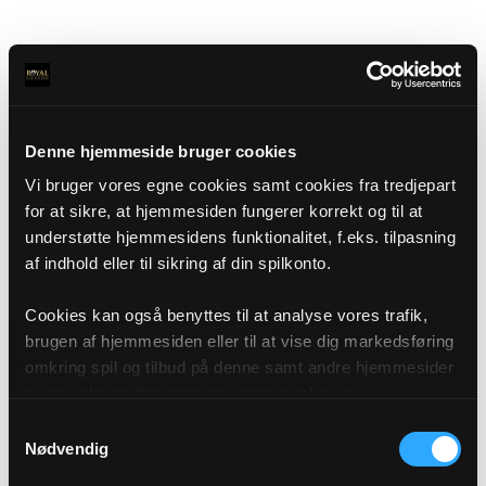
Denne hjemmeside bruger cookies
Vi bruger vores egne cookies samt cookies fra tredjepart
for at sikre, at hjemmesiden fungerer korrekt og til at
understøtte hjemmesidens funktionalitet, f.eks. tilpasning
af indhold eller til sikring af din spilkonto.
Cookies kan også benyttes til at analyse vores trafik,
brugen af hjemmesiden eller til at vise dig markedsføring
omkring spil og tilbud på denne samt andre hjemmesider
og sociale medier igennem vores analyse og
annonceringspartnere. Du kan læse mere om vores brug
Samtykkevalg
af cookies under "Detaljer" eller ved at klikke videre til
Nødvendig
vores Cookiepolitik, som du finder i bunden af vores