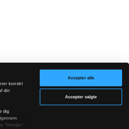
Accepter alle
erer korrekt
af din
Accepter valgte
e dig
r igennem
r "Detaljer"