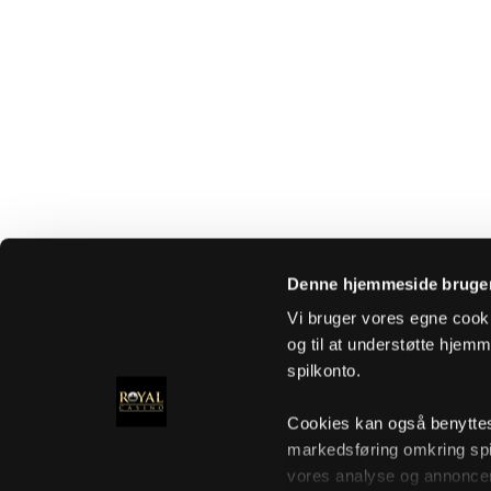
Denne hjemmeside bruger
Vi bruger vores egne cooki
og til at understøtte hjemme
spilkonto.
Cookies kan også benyttes t
markedsføring omkring spi
vores analyse og annoncer