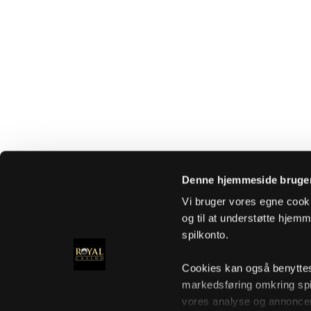
Denne hjemmeside bruger
Vi bruger vores egne cooki
og til at understøtte hjemme
spilkonto.
Cookies kan også benyttes t
markedsføring omkring spi
vores analyse og annoncer