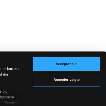
Accepter alle
erer korrekt
af din
Accepter valgte
e dig
r igennem
r "Detaljer"