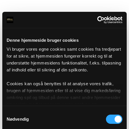
Denne hjemmeside bruger cookies
Vi bruger vores egne cookies samt cookies fra tredjepart
for at sikre, at hjemmesiden fungerer korrekt og til at
understøtte hjemmesidens funktionalitet, f.eks. tilpasning
af indhold eller til sikring af din spilkonto.
Cookies kan også benyttes til at analyse vores trafik,
brugen af hjemmesiden eller til at vise dig markedsføring
omkring spil og tilbud på denne samt andre hjemmesider
og sociale medier igennem vores analyse og
annonceringspartnere. Du kan læse mere om vores brug
Samtykkevalg
af cookies under "Detaljer" eller ved at klikke videre til
Nødvendig
vores Cookiepolitik, som du finder i bunden af vores