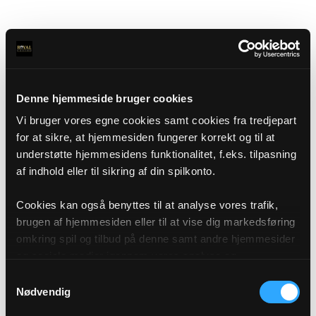
Denne hjemmeside bruger cookies
Vi bruger vores egne cookies samt cookies fra tredjepart
for at sikre, at hjemmesiden fungerer korrekt og til at
understøtte hjemmesidens funktionalitet, f.eks. tilpasning
af indhold eller til sikring af din spilkonto.
Cookies kan også benyttes til at analyse vores trafik,
brugen af hjemmesiden eller til at vise dig markedsføring
omkring spil og tilbud på denne samt andre hjemmesider
og sociale medier igennem vores analyse og
annonceringspartnere. Du kan læse mere om vores brug
Samtykkevalg
af cookies under "Detaljer" eller ved at klikke videre til
Nødvendig
vores Cookiepolitik, som du finder i bunden af vores