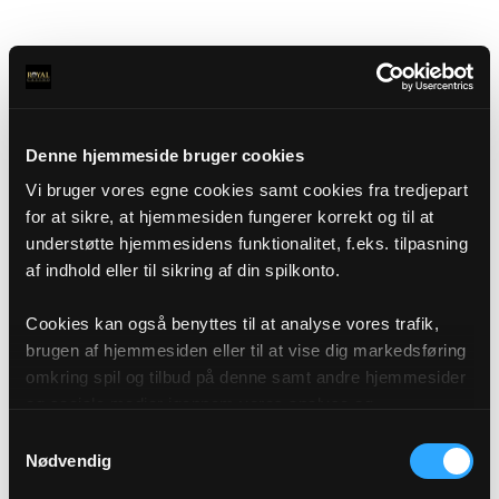
Denne hjemmeside bruger cookies
Vi bruger vores egne cookies samt cookies fra tredjepart
for at sikre, at hjemmesiden fungerer korrekt og til at
understøtte hjemmesidens funktionalitet, f.eks. tilpasning
af indhold eller til sikring af din spilkonto.
Cookies kan også benyttes til at analyse vores trafik,
brugen af hjemmesiden eller til at vise dig markedsføring
omkring spil og tilbud på denne samt andre hjemmesider
og sociale medier igennem vores analyse og
annonceringspartnere. Du kan læse mere om vores brug
Samtykkevalg
af cookies under "Detaljer" eller ved at klikke videre til
Nødvendig
vores Cookiepolitik, som du finder i bunden af vores