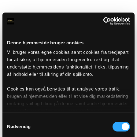
Denne hjemmeside bruger cookies
Vi bruger vores egne cookies samt cookies fra tredjepart
for at sikre, at hjemmesiden fungerer korrekt og til at
understøtte hjemmesidens funktionalitet, f.eks. tilpasning
af indhold eller til sikring af din spilkonto.
Cookies kan også benyttes til at analyse vores trafik,
brugen af hjemmesiden eller til at vise dig markedsføring
omkring spil og tilbud på denne samt andre hjemmesider
og sociale medier igennem vores analyse og
annonceringspartnere. Du kan læse mere om vores brug
Samtykkevalg
af cookies under "Detaljer" eller ved at klikke videre til
Nødvendig
vores Cookiepolitik, som du finder i bunden af vores