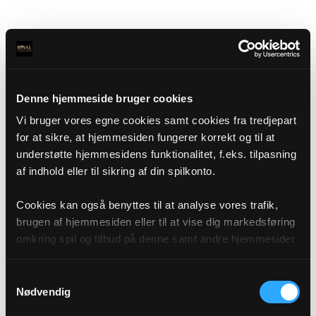
Denne hjemmeside bruger cookies
Vi bruger vores egne cookies samt cookies fra tredjepart
for at sikre, at hjemmesiden fungerer korrekt og til at
understøtte hjemmesidens funktionalitet, f.eks. tilpasning
af indhold eller til sikring af din spilkonto.
Cookies kan også benyttes til at analyse vores trafik,
brugen af hjemmesiden eller til at vise dig markedsføring
omkring spil og tilbud på denne samt andre hjemmesider
og sociale medier igennem vores analyse og
annonceringspartnere. Du kan læse mere om vores brug
Samtykkevalg
af cookies under "Detaljer" eller ved at klikke videre til
Nødvendig
vores Cookiepolitik, som du finder i bunden af vores