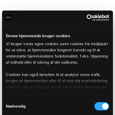
Denne hjemmeside bruger cookies
Vi bruger vores egne cookies samt cookies fra tredjepart
for at sikre, at hjemmesiden fungerer korrekt og til at
understøtte hjemmesidens funktionalitet, f.eks. tilpasning
af indhold eller til sikring af din spilkonto.
Cookies kan også benyttes til at analyse vores trafik,
brugen af hjemmesiden eller til at vise dig markedsføring
omkring spil og tilbud på denne samt andre hjemmesider
og sociale medier igennem vores analyse og
annonceringspartnere. Du kan læse mere om vores brug
Samtykkevalg
af cookies under "Detaljer" eller ved at klikke videre til
Nødvendig
vores Cookiepolitik, som du finder i bunden af vores