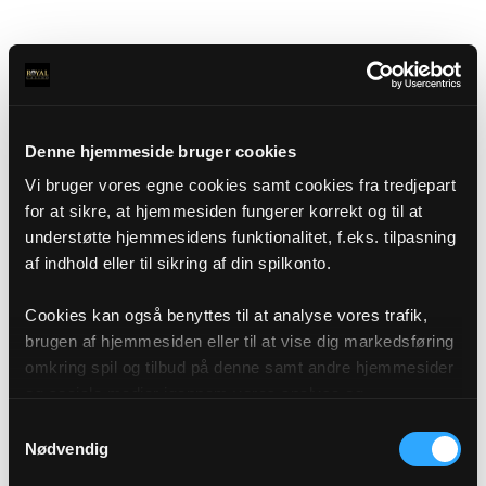
Denne hjemmeside bruger cookies
Vi bruger vores egne cookies samt cookies fra tredjepart
for at sikre, at hjemmesiden fungerer korrekt og til at
understøtte hjemmesidens funktionalitet, f.eks. tilpasning
af indhold eller til sikring af din spilkonto.
Cookies kan også benyttes til at analyse vores trafik,
brugen af hjemmesiden eller til at vise dig markedsføring
omkring spil og tilbud på denne samt andre hjemmesider
og sociale medier igennem vores analyse og
annonceringspartnere. Du kan læse mere om vores brug
Samtykkevalg
af cookies under "Detaljer" eller ved at klikke videre til
Nødvendig
vores Cookiepolitik, som du finder i bunden af vores