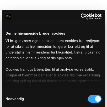
Denne hjemmeside bruger cookies
Vi bruger vores egne cookies samt cookies fra tredjepart
for at sikre, at hjemmesiden fungerer korrekt og til at
understøtte hjemmesidens funktionalitet, f.eks. tilpasning
af indhold eller til sikring af din spilkonto.
Cookies kan også benyttes til at analyse vores trafik,
brugen af hjemmesiden eller til at vise dig markedsføring
omkring spil og tilbud på denne samt andre hjemmesider
og sociale medier igennem vores analyse og
annonceringspartnere. Du kan læse mere om vores brug
Samtykkevalg
af cookies under "Detaljer" eller ved at klikke videre til
Nødvendig
vores Cookiepolitik, som du finder i bunden af vores