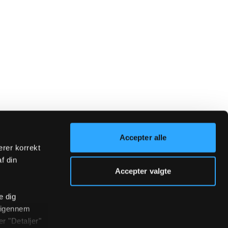
Accepter alle
erer korrekt
af din
Accepter valgte
e dig
r igennem
r "Detaljer"