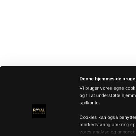
Denne hjemmeside bruger
Vi bruger vores egne cooki
og til at understøtte hjemme
spilkonto.
Cookies kan også benyttes t
markedsføring omkring spi
vores analyse og annoncer