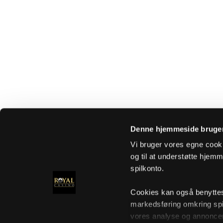
Denne hjemmeside bruger
Vi bruger vores egne cooki
og til at understøtte hjemme
spilkonto.
Cookies kan også benyttes t
markedsføring omkring spi
vores analyse og annoncer