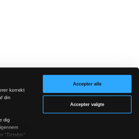
Accepter alle
erer korrekt
af din
Accepter valgte
e dig
r igennem
r "Detaljer"