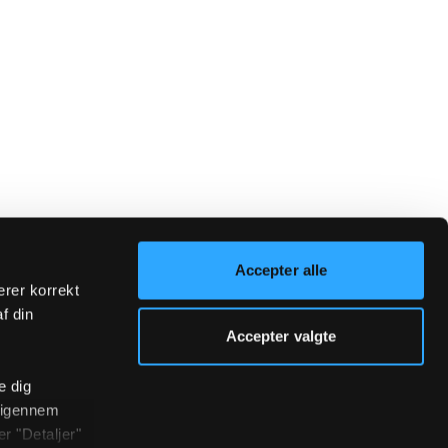
Accepter alle
erer korrekt
af din
Accepter valgte
e dig
r igennem
r "Detaljer"