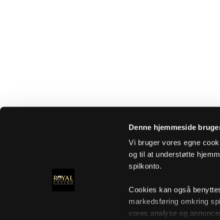
Denne hjemmeside bruger
Vi bruger vores egne cooki
og til at understøtte hjemme
spilkonto.
Cookies kan også benyttes t
markedsføring omkring spi
vores analyse og annoncer