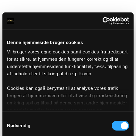
Denne hjemmeside bruger cookies
Vi bruger vores egne cookies samt cookies fra tredjepart
for at sikre, at hjemmesiden fungerer korrekt og til at
understøtte hjemmesidens funktionalitet, f.eks. tilpasning
af indhold eller til sikring af din spilkonto.
Cookies kan også benyttes til at analyse vores trafik,
brugen af hjemmesiden eller til at vise dig markedsføring
omkring spil og tilbud på denne samt andre hjemmesider
og sociale medier igennem vores analyse og
annonceringspartnere. Du kan læse mere om vores brug
Samtykkevalg
af cookies under "Detaljer" eller ved at klikke videre til
Nødvendig
vores Cookiepolitik, som du finder i bunden af vores