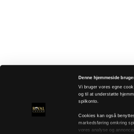
Denne hjemmeside bruger
Vi bruger vores egne cooki
og til at understøtte hjemme
spilkonto.
Cookies kan også benyttes t
markedsføring omkring spi
vores analyse og annoncer