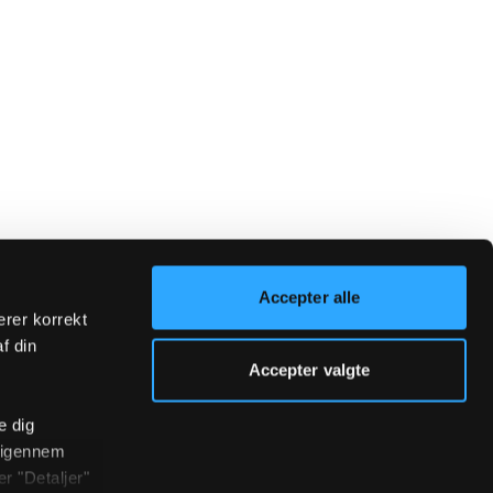
Accepter alle
erer korrekt
af din
Accepter valgte
e dig
r igennem
r "Detaljer"