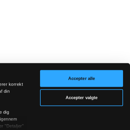
Accepter alle
erer korrekt
af din
Accepter valgte
e dig
r igennem
r "Detaljer"