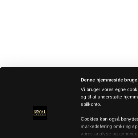
Denne hjemmeside bruger
Vi bruger vores egne cooki
og til at understøtte hjemme
spilkonto.
Cookies kan også benyttes t
markedsføring omkring spi
vores analyse og annoncer