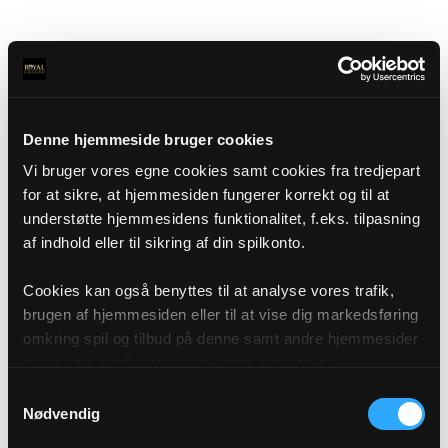
Denne hjemmeside bruger cookies
Vi bruger vores egne cookies samt cookies fra tredjepart
for at sikre, at hjemmesiden fungerer korrekt og til at
understøtte hjemmesidens funktionalitet, f.eks. tilpasning
af indhold eller til sikring af din spilkonto.
Cookies kan også benyttes til at analyse vores trafik,
brugen af hjemmesiden eller til at vise dig markedsføring
omkring spil og tilbud på denne samt andre hjemmesider
og sociale medier igennem vores analyse og
annonceringspartnere. Du kan læse mere om vores brug
Samtykkevalg
af cookies under "Detaljer" eller ved at klikke videre til
Nødvendig
vores Cookiepolitik, som du finder i bunden af vores