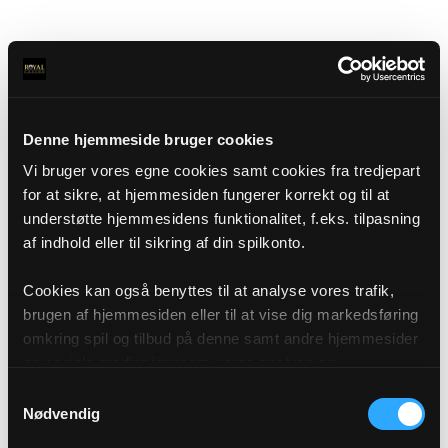
Denne hjemmeside bruger cookies
Vi bruger vores egne cookies samt cookies fra tredjepart
for at sikre, at hjemmesiden fungerer korrekt og til at
understøtte hjemmesidens funktionalitet, f.eks. tilpasning
af indhold eller til sikring af din spilkonto.
Cookies kan også benyttes til at analyse vores trafik,
brugen af hjemmesiden eller til at vise dig markedsføring
omkring spil og tilbud på denne samt andre hjemmesider
og sociale medier igennem vores analyse og
annonceringspartnere. Du kan læse mere om vores brug
Samtykkevalg
af cookies under "Detaljer" eller ved at klikke videre til
Nødvendig
vores Cookiepolitik, som du finder i bunden af vores