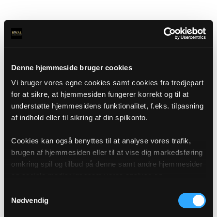
Denne hjemmeside bruger cookies
Vi bruger vores egne cookies samt cookies fra tredjepart
for at sikre, at hjemmesiden fungerer korrekt og til at
understøtte hjemmesidens funktionalitet, f.eks. tilpasning
af indhold eller til sikring af din spilkonto.
Cookies kan også benyttes til at analyse vores trafik,
brugen af hjemmesiden eller til at vise dig markedsføring
omkring spil og tilbud på denne samt andre hjemmesider
og sociale medier igennem vores analyse og
annonceringspartnere. Du kan læse mere om vores brug
Samtykkevalg
af cookies under "Detaljer" eller ved at klikke videre til
Nødvendig
vores Cookiepolitik, som du finder i bunden af vores