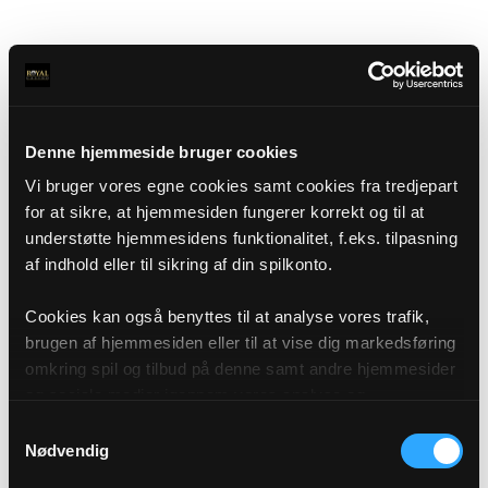
Denne hjemmeside bruger cookies
Vi bruger vores egne cookies samt cookies fra tredjepart
for at sikre, at hjemmesiden fungerer korrekt og til at
understøtte hjemmesidens funktionalitet, f.eks. tilpasning
af indhold eller til sikring af din spilkonto.
Cookies kan også benyttes til at analyse vores trafik,
brugen af hjemmesiden eller til at vise dig markedsføring
omkring spil og tilbud på denne samt andre hjemmesider
og sociale medier igennem vores analyse og
annonceringspartnere. Du kan læse mere om vores brug
Samtykkevalg
af cookies under "Detaljer" eller ved at klikke videre til
Nødvendig
vores Cookiepolitik, som du finder i bunden af vores