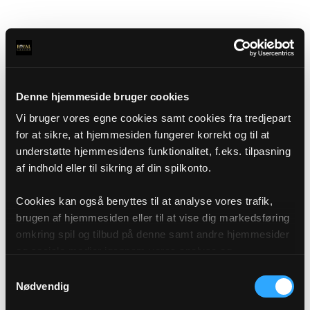
Denne hjemmeside bruger cookies
Vi bruger vores egne cookies samt cookies fra tredjepart
for at sikre, at hjemmesiden fungerer korrekt og til at
understøtte hjemmesidens funktionalitet, f.eks. tilpasning
af indhold eller til sikring af din spilkonto.
Cookies kan også benyttes til at analyse vores trafik,
brugen af hjemmesiden eller til at vise dig markedsføring
omkring spil og tilbud på denne samt andre hjemmesider
og sociale medier igennem vores analyse og
annonceringspartnere. Du kan læse mere om vores brug
Samtykkevalg
af cookies under "Detaljer" eller ved at klikke videre til
Nødvendig
vores Cookiepolitik, som du finder i bunden af vores