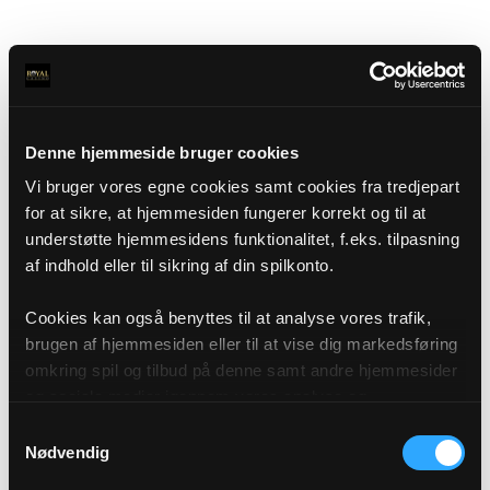
Denne hjemmeside bruger cookies
Vi bruger vores egne cookies samt cookies fra tredjepart
for at sikre, at hjemmesiden fungerer korrekt og til at
understøtte hjemmesidens funktionalitet, f.eks. tilpasning
af indhold eller til sikring af din spilkonto.
Cookies kan også benyttes til at analyse vores trafik,
brugen af hjemmesiden eller til at vise dig markedsføring
omkring spil og tilbud på denne samt andre hjemmesider
og sociale medier igennem vores analyse og
annonceringspartnere. Du kan læse mere om vores brug
Samtykkevalg
af cookies under "Detaljer" eller ved at klikke videre til
Nødvendig
vores Cookiepolitik, som du finder i bunden af vores