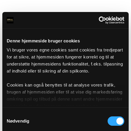
Denne hjemmeside bruger cookies
Vi bruger vores egne cookies samt cookies fra tredjepart
for at sikre, at hjemmesiden fungerer korrekt og til at
understøtte hjemmesidens funktionalitet, f.eks. tilpasning
af indhold eller til sikring af din spilkonto.
Cookies kan også benyttes til at analyse vores trafik,
brugen af hjemmesiden eller til at vise dig markedsføring
omkring spil og tilbud på denne samt andre hjemmesider
og sociale medier igennem vores analyse og
annonceringspartnere. Du kan læse mere om vores brug
Samtykkevalg
af cookies under "Detaljer" eller ved at klikke videre til
Nødvendig
vores Cookiepolitik, som du finder i bunden af vores